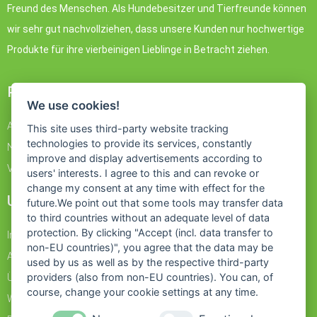
Freund des Menschen. Als Hundebesitzer und Tierfreunde können
wir sehr gut nachvollziehen, dass unsere Kunden nur hochwertige
Produkte für ihre vierbeinigen Lieblinge in Betracht ziehen.
PRODUKTE
We use cookies!
Angebote
This site uses third-party website tracking
technologies to provide its services, constantly
Neue Produkte
improve and display advertisements according to
Verkaufshits
users' interests. I agree to this and can revoke or
change my consent at any time with effect for the
UNTERNEHMEN
future.We point out that some tools may transfer data
to third countries without an adequate level of data
protection. By clicking "Accept (incl. data transfer to
Impressum
non-EU countries)", you agree that the data may be
Allgemeine Geschäftsbedingungen mit Kundeninformationen
used by us as well as by the respective third-party
providers (also from non-EU countries). You can, of
Über uns
course, change your cookie settings at any time.
Widerrufsbelehrung & Widerrufsformular