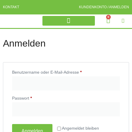
KONTAKT
KUNDENKONTO / ANMELDEN
0
DÖRRFLEISCH HUND
OCHSENZIEMER FÜR HUNDE
WILD HUNDELECKERLI
PFERD HUNDELECKERLI
RIND HUNDELECKERLI
Anmelden
Benutzername oder E-Mail-Adresse
*
Passwort
*
Angemeldet bleiben
Anmelden