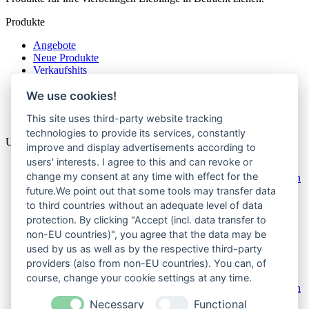
Produkte
Angebote
Neue Produkte
Verkaufshits
Angebote
We use cookies!
Neue Produkte
Verkaufshits
This site uses third-party website tracking
technologies to provide its services, constantly
Unternehmen
improve and display advertisements according to
users' interests. I agree to this and can revoke or
Impressum
change my consent at any time with effect for the
Allgemeine Geschäftsbedingungen mit Kundeninformationen
Über uns
future.We point out that some tools may transfer data
Widerrufsbelehrung & Widerrufsformular
to third countries without an adequate level of data
Datenschutzerklärung
protection. By clicking "Accept (incl. data transfer to
Versand & Zahlungsarten
non-EU countries)", you agree that the data may be
Reklamation
used by us as well as by the respective third-party
Kontakt
providers (also from non-EU countries). You can, of
Impressum
course, change your cookie settings at any time.
Allgemeine Geschäftsbedingungen mit Kundeninformationen
Über uns
Necessary
Functional