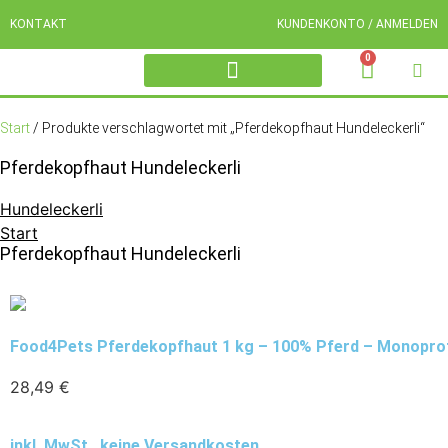
KONTAKT
KUNDENKONTO / ANMELDEN
0
OCHSENZIEMER FÜR HUNDE
WILD HUNDELECKERLI
PFERD HUNDELECKERLI
RIND HUNDELECKERLI
Start
/ Produkte verschlagwortet mit „Pferdekopfhaut Hundeleckerli“
Pferdekopfhaut Hundeleckerli
Hundeleckerli
Start
Pferdekopfhaut Hundeleckerli
Food4Pets Pferdekopfhaut 1 kg – 100% Pferd – Monoprote
28,49
€
inkl. MwSt., keine Versandkosten