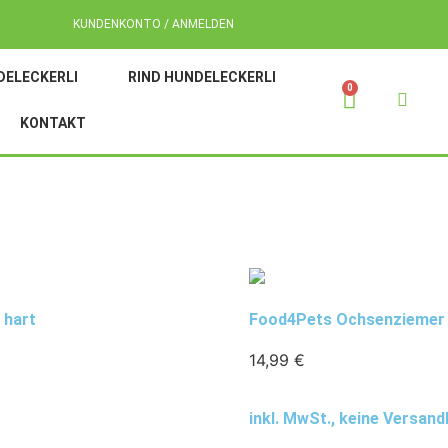
KUNDENKONTO / ANMELDEN
DELECKERLI
RIND HUNDELECKERLI
0
KONTAKT
 hart
Food4Pets Ochsenziemer 3
14,99
€
inkl. MwSt., keine Versan