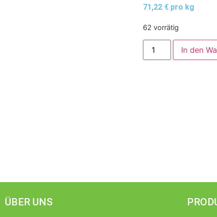
71,22 € pro kg
62 vorrätig
In den W
ÜBER UNS
PROD