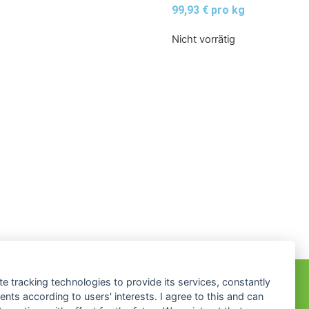
99,93 € pro kg
Nicht vorrätig
te tracking technologies to provide its services, constantly
IHR KONTO
ts according to users' interests. I agree to this and can