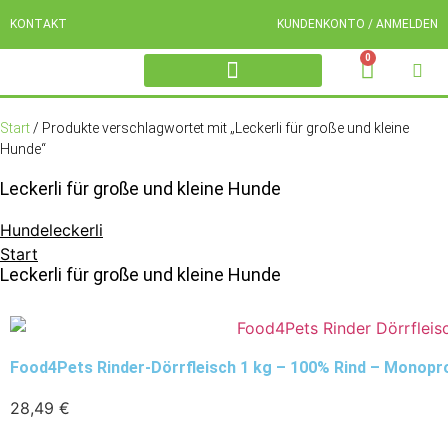
KONTAKT
KUNDENKONTO / ANMELDEN
0
OCHSENZIEMER FÜR HUNDE
WILD HUNDELECKERLI
PFERD HUNDELECKERLI
RIND HUNDELECKERLI
Start
/ Produkte verschlagwortet mit „Leckerli für große und kleine
Hunde“
Leckerli für große und kleine Hunde
Hundeleckerli
Start
Leckerli für große und kleine Hunde
Food4Pets Rinder-Dörrfleisch 1 kg – 100% Rind – Monopro
28,49
€