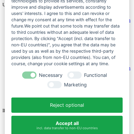
technologies to provide its services, constantly
Unternehmen
improve and display advertisements according to
users' interests. I agree to this and can revoke or
Impressum
change my consent at any time with effect for the
Allgemeine Geschäftsbedingungen mit Kundeninformationen
Über uns
future.We point out that some tools may transfer data
Widerrufsbelehrung & Widerrufsformular
to third countries without an adequate level of data
Datenschutzerklärung
protection. By clicking "Accept (incl. data transfer to
Versand & Zahlungsarten
non-EU countries)", you agree that the data may be
Reklamation
used by us as well as by the respective third-party
Kontakt
providers (also from non-EU countries). You can, of
Impressum
course, change your cookie settings at any time.
Allgemeine Geschäftsbedingungen mit Kundeninformationen
Über uns
Necessary
Functional
Widerrufsbelehrung & Widerrufsformular
Datenschutzerklärung
Marketing
Versand & Zahlungsarten
Reklamation
Kontakt
Reject optional
Ihr Konto
Persönliche Infos
Accept all
Bestellungen
incl. data transfer to non-EU countries
Adresse