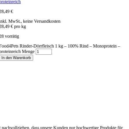
proteinreich
28,49
€
inkl. MwSt., keine Versandkosten
28,49 € pro kg
28 vorrätig
Food4Pets Rinder-Dörrfleisch 1 kg – 100% Rind – Monoprotein –
proteinreich Menge
In den Warenkorb
t nachvollziehen, dass unsere Kunden nur hochwertige Produkte für