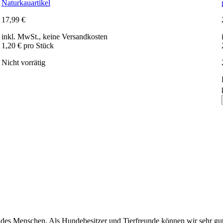
Naturkauartikel
17,99
€
inkl. MwSt., keine Versandkosten
1,20 € pro Stück
Nicht vorrätig
d des Menschen. Als Hundebesitzer und Tierfreunde können wir sehr gu