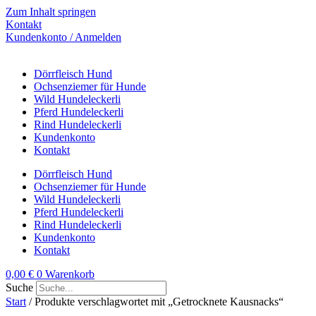
Zum Inhalt springen
Kontakt
Kundenkonto / Anmelden
Dörrfleisch Hund
Ochsenziemer für Hunde
Wild Hundeleckerli
Pferd Hundeleckerli
Rind Hundeleckerli
Kundenkonto
Kontakt
Dörrfleisch Hund
Ochsenziemer für Hunde
Wild Hundeleckerli
Pferd Hundeleckerli
Rind Hundeleckerli
Kundenkonto
Kontakt
0,00
€
0
Warenkorb
Suche
Start
/ Produkte verschlagwortet mit „Getrocknete Kausnacks“