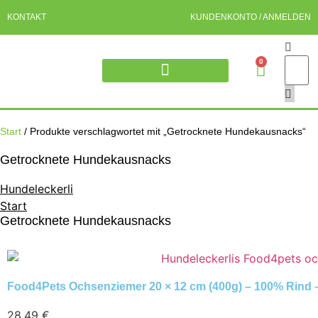
KONTAKT
KUNDENKONTO / ANMELDEN
0
DÖRRFLEISCH HUND
OCHSENZIEMER FÜR HUNDE
WILD HUNDELECKERLI
PFERD HUNDELECKERLI
RIND HUNDELECKERLI
Start
/ Produkte verschlagwortet mit „Getrocknete Hundekausnacks“
Getrocknete Hundekausnacks
Hundeleckerli
Start
Getrocknete Hundekausnacks
Food4Pets Ochsenziemer 20 × 12 cm (400g) – 100% Rind –
28,49
€